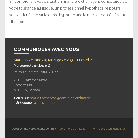
En comprenant votre situation financière et en ayant conscience de
votre tolérance au risque, un professionnel hypothécaire pourra
vous aider à choisir la durée hypothécaire la mieux adaptée à votre
situation.
COMMUNIQUER AVEC NOUS
Maria Tzvetanova, Mortgage Agent Level 2
Mortgage Agent Level 2
Permis d’initiateur #M12002216
201 - 8 Sampson Mews
Toronto, ON
M3C 0H5, Canada
Courriel:
maria.tzvetanova@dominionlending.ca
Téléphone:
416-879-5323
© 2026 Centres Hypothécaires Dominion
Conditions d’utilisation
|
Politique de confidentialité